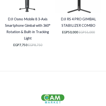
DJI Osmo Mobile 8 3-Axis
DJI RS 4 PRO GIMBAL
Smartphone Gimbal with 360°
STABILIZER COMBO
Rotation & Built-in Tracking
EGP
50,000
EGP
55,000
Light
EGP
7,750
EGP
8,750