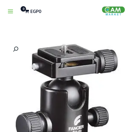
خطي
EGP
0
لى
لمحتوى