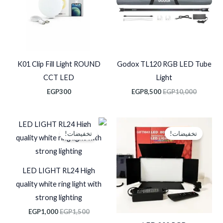
K01 Clip Fill Light ROUND
Godox TL120 RGB LED Tube
CCT LED
Light
EGP
300
EGP
8,500
EGP
10,000
السعر
السعر
السعر
السعر
الأصلي
الحالي
الأصلي
الحالي
تخفيضات!
تخفيضات!
هو:
هو:
هو:
هو:
EGP1,000.
EGP1,500.
EGP2,000.
EGP2,500.
LED LIGHT RL24 High
quality white ring light with
strong lighting
EGP
1,000
EGP
1,500