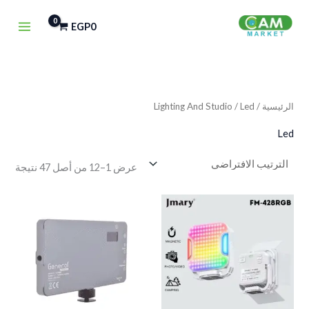
خطي
EGP
0
لى
لمحتوى
الرئيسية
/
/ Led
Lighting And Studio
Led
عرض 1–12 من أصل 47 نتيجة