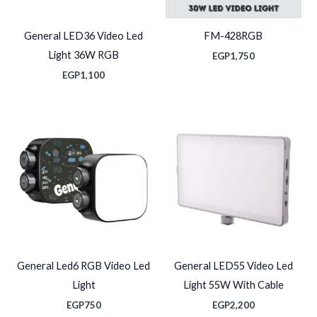
General LED36 Video Led
FM-428RGB
Light 36W RGB
EGP
1,750
EGP
1,100
General Led6 RGB Video Led
General LED55 Video Led
Light
Light 55W With Cable
EGP
750
EGP
2,200