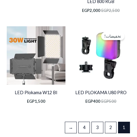
LED 800 RGB
EGP
2,000
EGP
2,500
السعر
السعر
الأصلي
الحالي
تخفيضات!
هو:
هو:
EGP400.
EGP500.
LED Plokama W12 BI
LED PLOKAMA U80 PRO
EGP
1,500
EGP
400
EGP
500
←
4
3
2
1