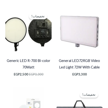
السعر
السعر
الأصلي
الحالي
تخفيضات!
هو:
هو:
EGP2,500.
EGP3,000.
Generic LED R-700 Bi-color
General LED72RGB Video
70Watt
Led Light 72W With Cable
EGP
2,500
EGP
3,000
EGP
3,300
السعر
السعر
الأصلي
الحالي
تخفيضات!
هو:
هو:
EGP8,500.
EGP10,000.