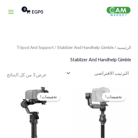
خطي
EGP
0
لى
لمحتوى
الرئيسية
/
/ Stablizer And Handhelp Gimble
Tripod And Support
Stablizer And Handhelp Gimble
عرض ⁦3⁩ من كل النتائج
السعر
السعر
السعر
السعر
الأصلي
الحالي
الأصلي
الحالي
تخفيضات!
تخفيضات!
هو:
هو:
هو:
هو:
P26,750.
EGP30,000.
EGP50,000.
EGP55,000.