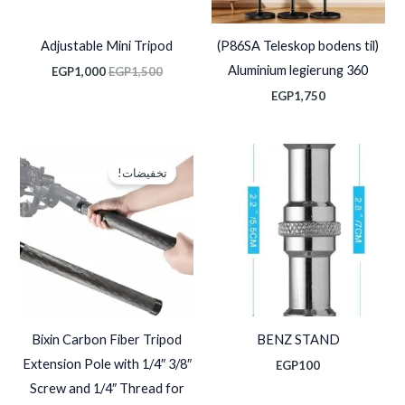
Adjustable Mini Tripod
(P86SA Teleskop bodens til)
Aluminium legierung 360
EGP
1,000
EGP
1,500
EGP
1,750
السعر
السعر
الأصلي
الحالي
تخفيضات!
هو:
هو:
EGP1,400.
EGP2,000.
Bixin Carbon Fiber Tripod
BENZ STAND
Extension Pole with 1/4″ 3/8″
EGP
100
Screw and 1/4″ Thread for