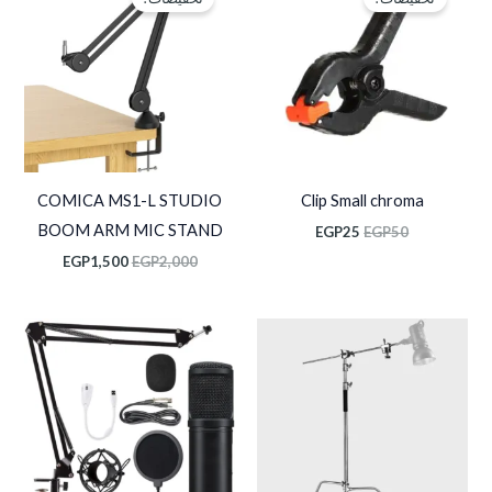
هو:
هو:
هو:
هو:
EGP1,500.
EGP2,000.
EGP25.
EGP50.
COMICA MS1-L STUDIO
Clip Small chroma
BOOM ARM MIC STAND
EGP
25
EGP
50
EGP
1,500
EGP
2,000