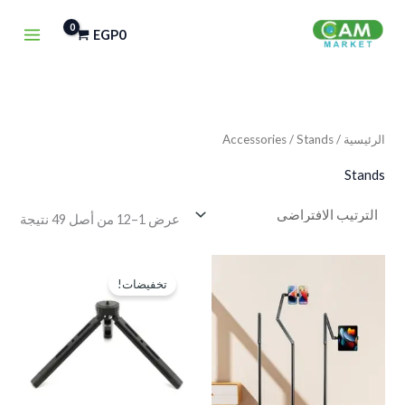
خطي
EGP
0
لى
لمحتوى
الرئيسية
/
/ Stands
Accessories
Stands
عرض 1–12 من أصل 49 نتيجة
السعر
السعر
الأصلي
الحالي
تخفيضات!
هو:
هو:
EGP1,000.
EGP1,500.