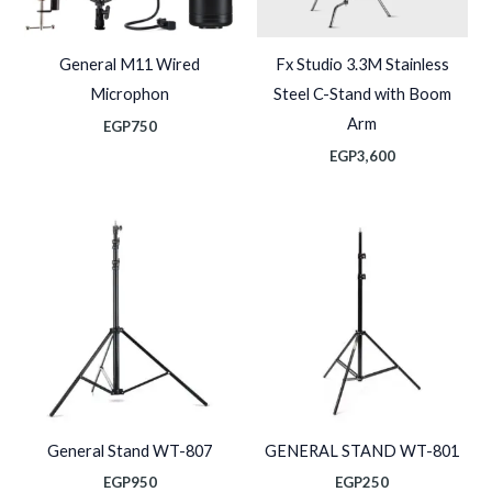
General M11 Wired
Fx Studio 3.3M Stainless
Microphon
Steel C-Stand with Boom
Arm
EGP
750
EGP
3,600
General Stand WT-807
GENERAL STAND WT-801
EGP
950
EGP
250