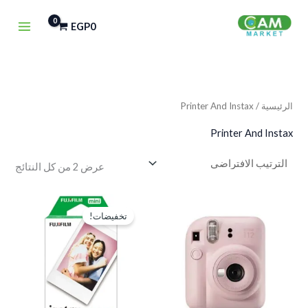
خطي
EGP
0
لى
لمحتوى
الرئيسية
/ Printer And Instax
Printer And Instax
عرض ⁦2⁩ من كل النتائج
السعر
السعر
الأصلي
الحالي
تخفيضات!
هو:
هو:
EGP600.
EGP700.