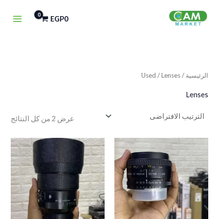
خطي
EGP
0
لى
لمحتوى
الرئيسية
/
/ Lenses
Used
Lenses
عرض ⁦2⁩ من كل النتائج