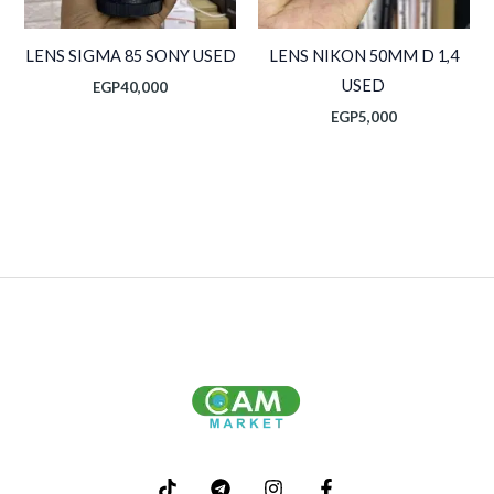
LENS SIGMA 85 SONY USED
LENS NIKON 50MM D 1,4
USED
EGP
40,000
EGP
5,000