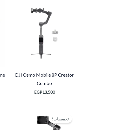
one
DJI Osmo Mobile 8P Creator
Combo
EGP
13,500
السعر
السعر
الأصلي
الحالي
تخفيضات!
هو:
هو:
EGP3,700.
EGP4,500.