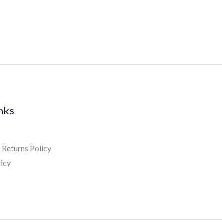
inks
 Returns Policy
licy