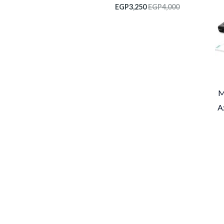
EGP
3,250
EGP
4,000
M
A