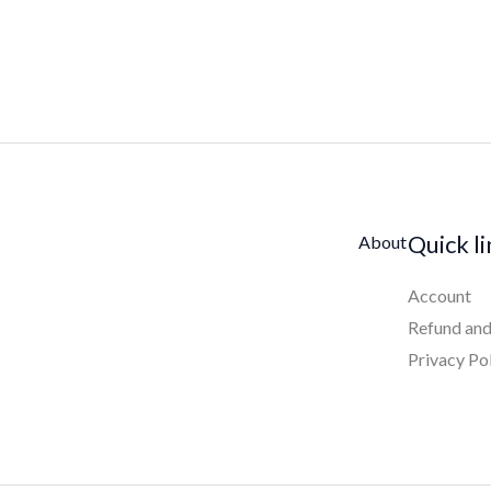
Quick l
About
Account
Refund and
Privacy Po