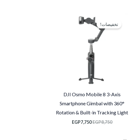
السعر
السعر
الأصلي
الحالي
تخفيضات!
هو:
هو:
EGP7,750.
EGP8,750.
EGP4
DJI Osmo Mobile 8 3-Axis
Smartphone Gimbal with 360°
Rotation & Built-in Tracking Light
EGP
7,750
EGP
8,750