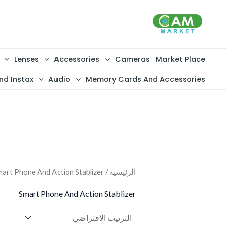
خطي
لى
لمحتوى
Lenses
Accessories
Cameras
Market Place
nd Instax
Audio
Memory Cards And Accessories
الرئيسية
/
mart Phone And Action Stablizer
Smart Phone And Action Stablizer