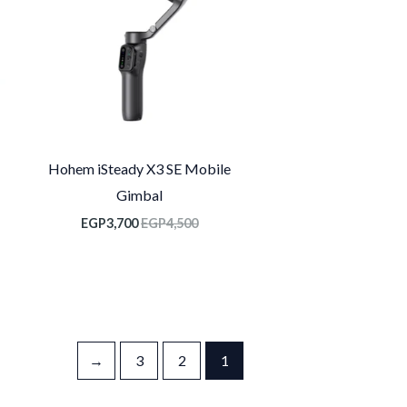
Hohem iSteady X3 SE Mobile
Gimbal
EGP
3,700
EGP
4,500
←
3
2
1