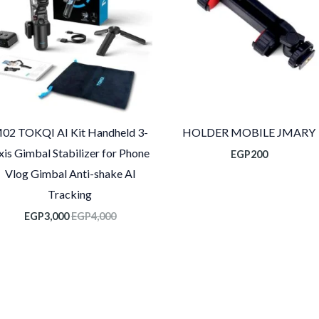
02 TOKQI AI Kit Handheld 3-
HOLDER MOBILE JMARY
xis Gimbal Stabilizer for Phone
EGP
200
Vlog Gimbal Anti-shake Al
Tracking
EGP
3,000
EGP
4,000