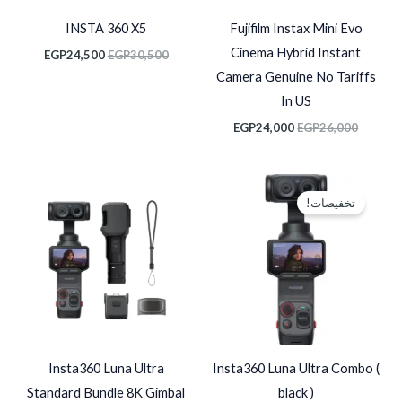
INSTA 360 X5
Fujifilm Instax Mini Evo
Cinema Hybrid Instant
EGP
24,500
EGP
30,500
Camera Genuine No Tariffs
In US
EGP
24,000
EGP
26,000
السعر
السعر
الأصلي
الحالي
تخفيضات!
هو:
هو:
EGP50,000.
EGP52,000.
Insta360 Luna Ultra
Insta360 Luna Ultra Combo (
Standard Bundle 8K Gimbal
black )