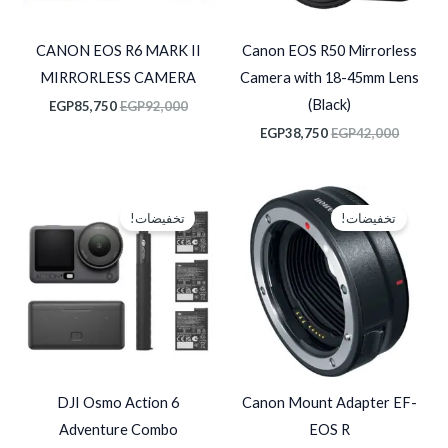
CANON EOS R6 MARK II
Canon EOS R50 Mirrorless
MIRRORLESS CAMERA
Camera with 18-45mm Lens
(Black)
EGP
85,750
EGP
92,000
EGP
38,750
EGP
42,000
السعر
السعر
السعر
السعر
الأصلي
الحالي
الأصلي
الحالي
تخفيضات!
تخفيضات!
هو:
هو:
هو:
هو:
P31,000.
EGP33,000.
EGP5,800.
EGP6,000.
DJI Osmo Action 6
Canon Mount Adapter EF-
Adventure Combo
EOS R