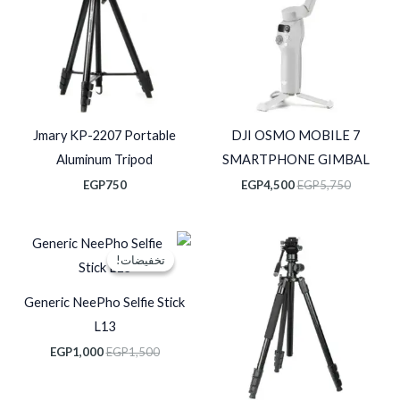
Jmary KP-2207 Portable
DJI OSMO MOBILE 7
Aluminum Tripod
SMARTPHONE GIMBAL
EGP
750
EGP
4,500
EGP
5,750
السعر
السعر
الأصلي
الحالي
تخفيضات!
تخفيضات!
هو:
هو:
EGP1,000.
EGP1,500.
Generic NeePho Selfie Stick
L13
EGP
1,000
EGP
1,500