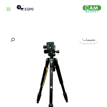
خطي
EGP
0
لى
لمحتوى
كمية
السعر
السعر
تخفيضات!
FANCIER
الأصلي
الحالي
SURPOD
294CT
هو:
هو:
145CM
EGP1,500.
EGP2,000.
Professional
Tripod