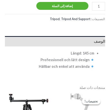
إضافة إلى السلة
التصنيفات:
Tripod And Support
,
Tripod
الوصف
Längd: 145 cm
Professionell och lätt design
Hållbar och enkel att använda
منتجات ذات صلة
السعر
السعر
الأصلي
الحالي
تخفيضات!
تخفيضات!
هو:
هو:
EGP4,500.
EGP5,750.