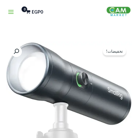
خطي
EGP
0
لى
لمحتوى
السعر
السعر
تخفيضات!
الأصلي
الحالي
هو:
هو:
EGP3,000.
EGP4,500.