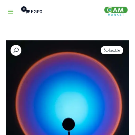
خطي
EGP
0
لى
لمحتوى
كمية
السعر
السعر
تخفيضات!
LED
الأصلي
الحالي
Sunset
Projector
هو:
هو:
Light,
EGP250.
EGP350.
Blue