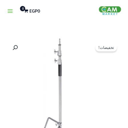
خطي
EGP
0
لى
لمحتوى
السعر
السعر
تخفيضات!
الأصلي
الحالي
هو:
هو:
EGP1,750.
EGP2,500.