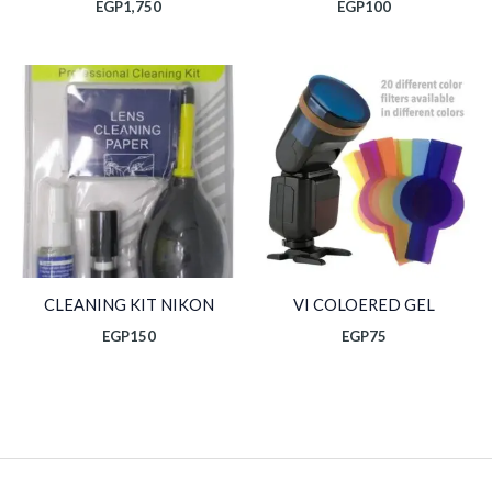
EGP
1,750
EGP
100
CLEANING KIT NIKON
VI COLOERED GEL
EGP
150
EGP
75