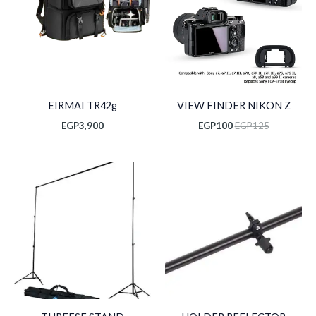
EIRMAI TR42g
VIEW FINDER NIKON Z
EGP
3,900
EGP
100
EGP
125