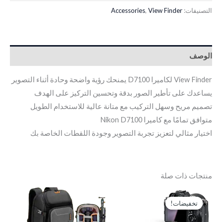
التصنيفات:
View Finder
,
Accessories
الوصف
View Finder لكاميرا D7100 يمنحك رؤية واضحة وحادة أثناء التصوير
يساعدك على تأطير الصور بدقة وتحسين التركيز على الهدف
تصميم مريح وسهل التركيب مع متانة عالية للاستخدام الطويل
متوافق تمامًا مع كاميرا Nikon D7100
اختيار مثالي لتعزيز تجربة التصوير وجودة اللقطات الخاصة بك
منتجات ذات صلة
السعر
السعر
الأصلي
الحالي
تخفيضات!
تخفيضات!
هو:
هو:
EGP100.
EGP125.