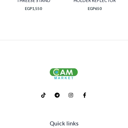
THREESE STAND
HOLDER REFLECTOR
EGP
1,550
EGP
650
Quick links