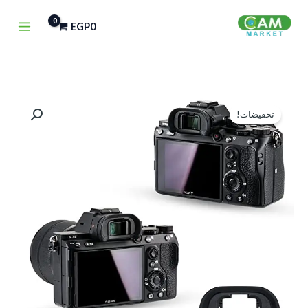
خطي
EGP
0
لى
لمحتوى
كمية
السعر
السعر
تخفيضات!
VIEW
الأصلي
الحالي
FINDER
D7100
هو:
هو:
EGP100.
EGP125.