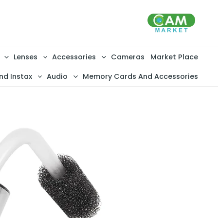
خطي
لى
لمحتوى
Lenses
Accessories
Cameras
Market Place
nd Instax
Audio
Memory Cards And Accessories