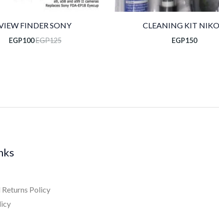
VIEW FINDER SONY
CLEANING KIT NIK
EGP
100
EGP
125
EGP
150
inks
 Returns Policy
licy