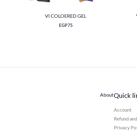
VI COLOERED GEL
EGP
75
Quick l
About
Account
Refund and
Privacy Po