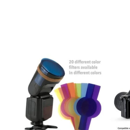
عر
الي
EGP1