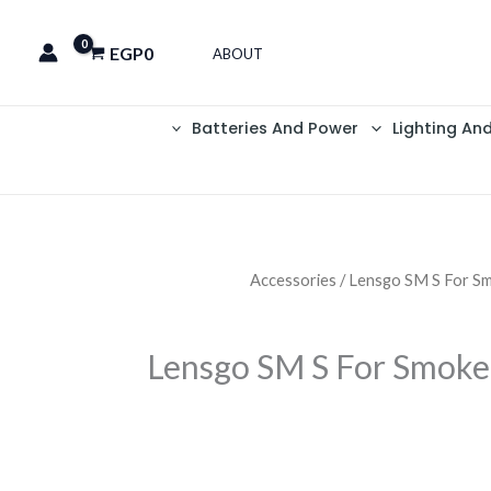
EGP
0
ABOUT
Batteries And Power
Lighting An
Accessories
/ Lensgo SM S For S
Lensgo SM S For Smoke