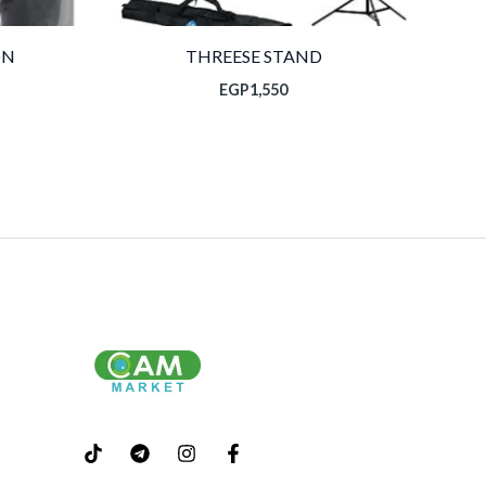
ON
THREESE STAND
EGP
1,550