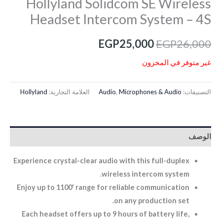
Hollyland Solidcom SE Wireless
Headset Intercom System – 4S
EGP
25,000
EGP
26,000
غير متوفر في المخزون
التصنيفات:
Microphones & Audio
,
Audio
العلامة التجارية:
Hollyland
الوصف
Experience crystal-clear audio with this full-duplex
wireless intercom system.
Enjoy up to 1100′ range for reliable communication
on any production set.
Each headset offers up to 9 hours of battery life,