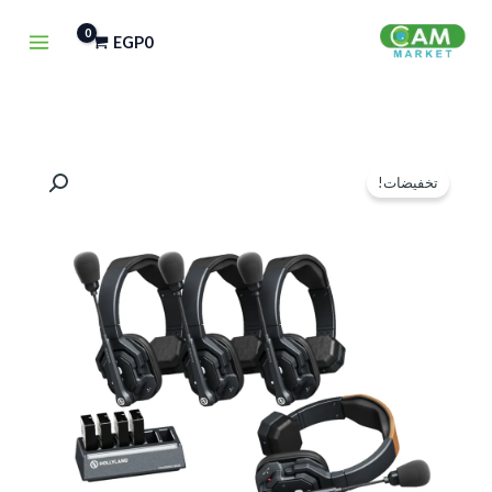
خطي
EGP
0
لى
لمحتوى
السعر
السعر
تخفيضات!
الأصلي
الحالي
هو:
هو:
EGP25,000.
EGP26,000.