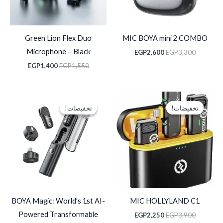
Green Lion Flex Duo
MIC BOYA mini 2 COMBO
Microphone – Black
EGP
2,600
EGP
3,300
EGP
1,400
EGP
1,550
السعر
السعر
السعر
السعر
الأصلي
الحالي
الأصلي
الحالي
تخفيضات!
تخفيضات!
تخفيضات!
تخفيضات!
هو:
هو:
هو:
هو:
EGP4,600.
EGP5,950.
EGP2,250.
EGP3,900.
BOYA Magic: World’s 1st AI-
MIC HOLLYLAND C1
Powered Transformable
EGP
2,250
EGP
3,900