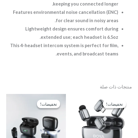
keeping you connected longer.
Features environmental noise cancellation (ENC)
for clear sound in noisy areas.
Lightweight design ensures comfort during
extended use; each headset is 6.5oz.
This 4-headset intercom system is perfect for film,
events, and broadcast teams.
منتجات ذات صلة
السعر
السعر
السعر
السعر
الأصلي
الحالي
الأصلي
الحالي
تخفيضات!
تخفيضات!
تخفيضات!
تخفيضات!
هو:
هو:
هو:
هو:
EGP1,400.
EGP1,550.
EGP2,600.
EGP3,300.