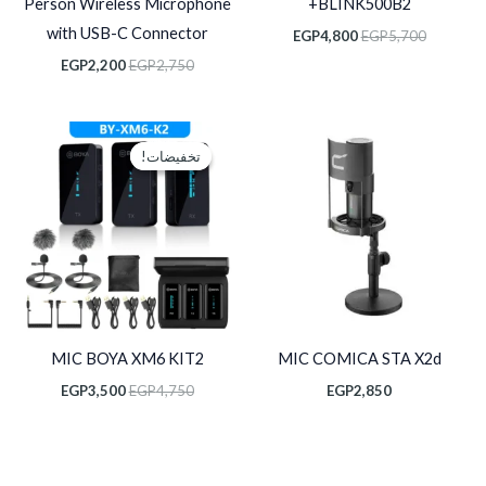
Person Wireless Microphone
BLINK500B2+
with USB-C Connector
EGP
4,800
EGP
5,700
EGP
2,200
EGP
2,750
السعر
السعر
الأصلي
الحالي
تخفيضات!
تخفيضات!
هو:
هو:
EGP3,500.
EGP4,750.
MIC BOYA XM6 KIT2
MIC COMICA STA X2d
EGP
3,500
EGP
4,750
EGP
2,850