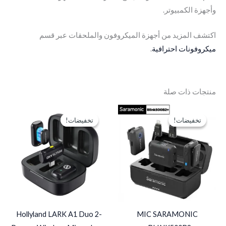
وأجهزة الكمبيوتر.
اكتشف المزيد من أجهزة الميكروفون والملحقات عبر قسم
ميكروفونات احترافية
.
منتجات ذات صلة
السعر
السعر
السعر
السعر
الأصلي
الحالي
الأصلي
الحالي
تخفيضات!
تخفيضات!
تخفيضات!
تخفيضات!
هو:
هو:
هو:
هو:
EGP2,200.
EGP2,750.
EGP4,800.
EGP5,700.
Hollyland LARK A1 Duo 2-
MIC SARAMONIC