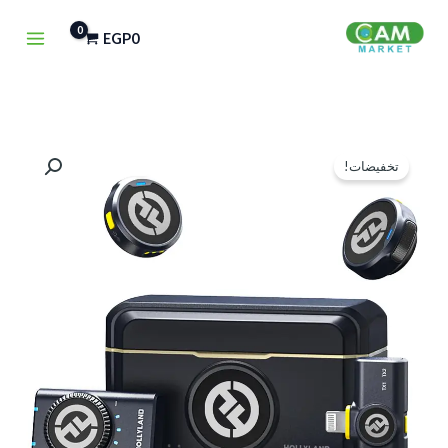
خطي
EGP
0
لى
لمحتوى
كمية
السعر
السعر
تخفيضات!
MIC
الأصلي
الحالي
HOLLYLAND
LARK
هو:
هو:
M2
EGP4,900.
EGP5,500.
COMBO