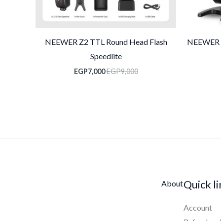
NEEWER Z2 TTL Round Head Flash
NEEWER Z
Speedlite
EGP
7,000
EGP
9,000
Quick l
About
Account