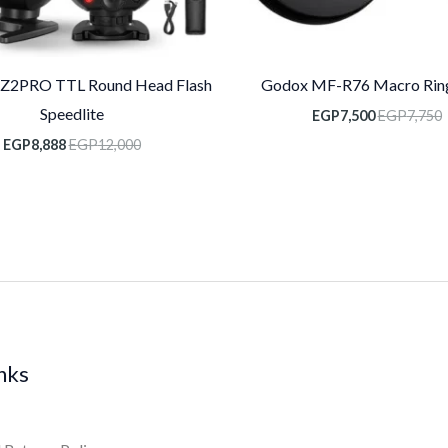
2PRO TTL Round Head Flash
Godox MF-R76 Macro Ring
Speedlite
EGP
7,500
EGP
7,750
EGP
8,888
EGP
12,000
inks