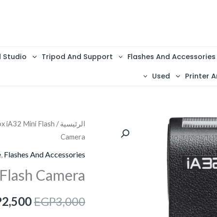
d Studio
Tripod And Support
Flashes And Accessories
Used
Printer A
الرئيسية
/
x iA32 Mini Flash
السعر
Camera
الأصلي
e
,
Flashes And Accessories
هو:
 Flash Camera
3,000.
P
2,500
EGP
3,000