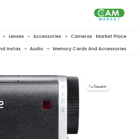
خطي
لى
لمحتوى
Lenses
Accessories
Cameras
Market Place
nd Instax
Audio
Memory Cards And Accessories
تخفيضات!