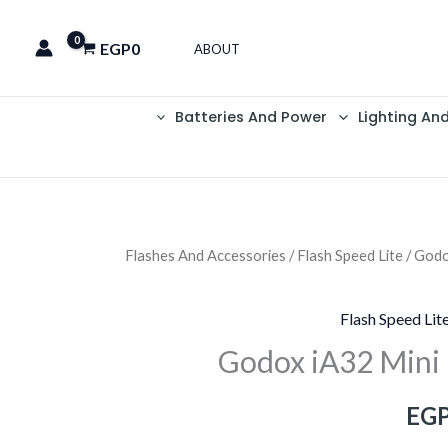
EGP
0
ABOUT
Batteries And Power
Lighting An
Flashes And Accessories
/
Flash Speed Lite
/ Godo
السعر
الحالي
Flash Speed Lit
هو:
Godox iA32 Mini
EGP2,500.
EGP
EG