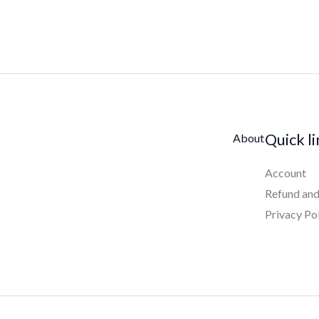
Quick l
About
Account
Refund and
Privacy Po