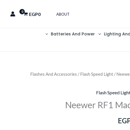
EGP
0
ABOUT
Batteries And Power
Lighting An
Flashes And Accessories
/
Flash Speed Light
/ Neewe
السعر
الحالي
Flash Speed Ligh
هو:
Neewer RF1 Macr
EGP6,100.
EGP
EG