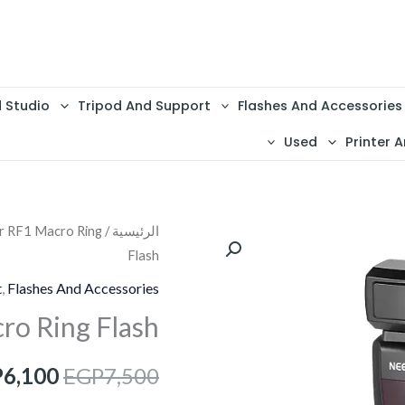
d Studio
Tripod And Support
Flashes And Accessories
Used
Printer A
كمية
الرئيسية
/
r RF1 Macro Ring
السعر
Flash
Neewer
الأصلي
RF1
t
,
Flashes And Accessories
Macro
هو:
o Ring Flash
Ring
7,500.
Flash
P
6,100
EGP
7,500