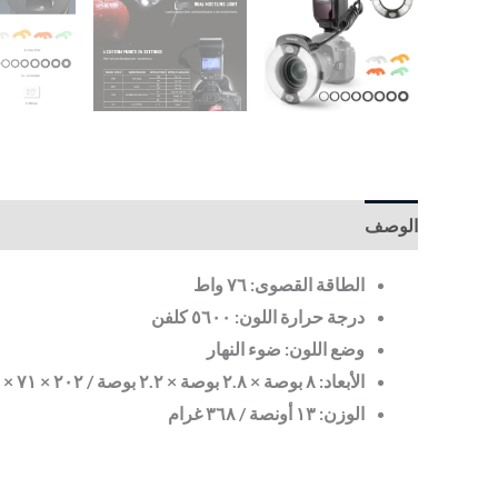
الوصف
معلومات إضافية
الطاقة القصوى: ٧٦ واط
درجة حرارة اللون: ٥٦٠٠ كلفن
وضع اللون: ضوء النهار
الأبعاد: ٨ بوصة × ٢.٨ بوصة × ٢.٢ بوصة / ٢٠٢ × ٧١ × ٥٥ مم
الوزن: ١٣ أونصة / ٣٦٨ غرام