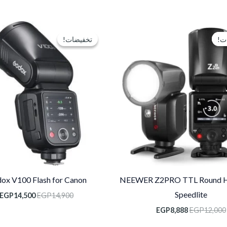
السعر
السعر
السعر
الأصلي
الحالي
الأصلي
ت!
ت!
تخفيضات!
تخفيضات!
هو:
هو:
هو:
EGP14,900.
EGP8,888.
EGP12,000.
ox V100 Flash for Canon
NEEWER Z2PRO TTL Round H
Speedlite
EGP
14,500
EGP
14,900
EGP
8,888
EGP
12,000