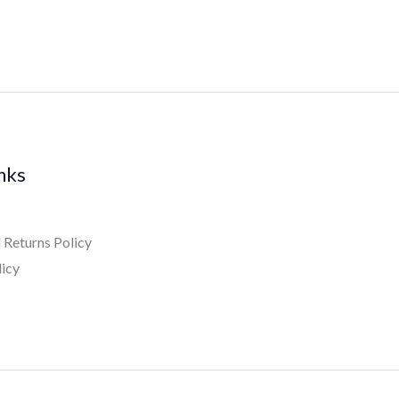
inks
 Returns Policy
licy