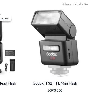
منتجات ذات صلة
تخفيضا
تخفيضا
ead Flash
Godox iT32 TTL Mini Flash
EGP
3,500