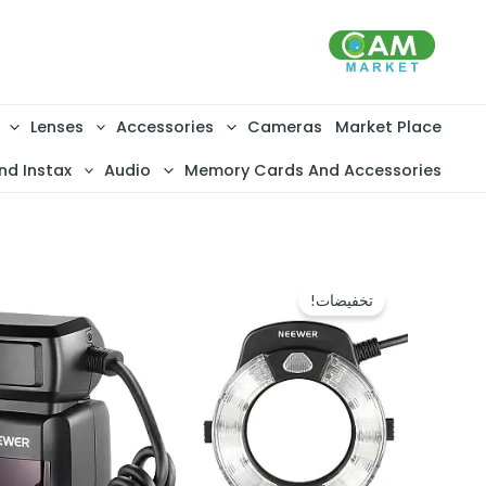
خطي
لى
لمحتوى
Lenses
Accessories
Cameras
Market Place
nd Instax
Audio
Memory Cards And Accessories
تخفيضات!