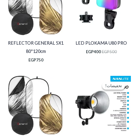
REFLECTOR GENERAL 5X1
LED PLOKAMA U80 PRO
80*120cm
EGP
400
EGP
500
EGP
750
السعر
السعر
الأصلي
الحالي
تخفيضات!
تخفيضات!
هو:
هو:
EGP16,000.
EGP22,000.