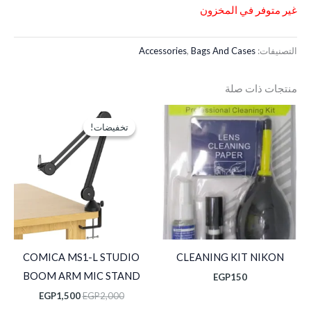
غير متوفر في المخزون
التصنيفات:
Bags And Cases
,
Accessories
منتجات ذات صلة
السعر
السعر
الأصلي
الحالي
تخفيضات!
تخفيضات!
هو:
هو:
EGP1,500.
EGP2,000.
COMICA MS1-L STUDIO
CLEANING KIT NIKON
BOOM ARM MIC STAND
EGP
150
EGP
1,500
EGP
2,000