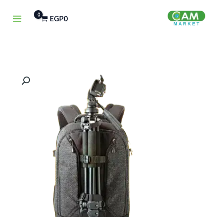
خطي
EGP
0
لى
لمحتوى