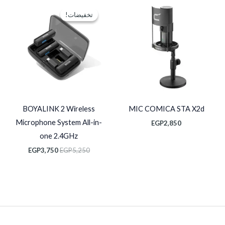
السعر
السعر
الأصلي
الحالي
تخفيضات!
تخفيضات!
هو:
هو:
EGP3,750.
EGP5,250.
BOYALINK 2 Wireless
MIC COMICA STA X2d
Microphone System All-in-
EGP
2,850
one 2.4GHz
EGP
3,750
EGP
5,250