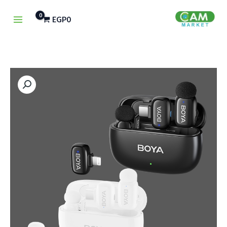
خطي
EGP
0
لى
لمحتوى