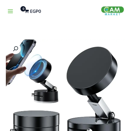
خطي
EGP
0
لى
لمحتوى
كمية
Vacuum
Magnetic
Phone
Holder