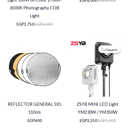
EGP
6,000
EGP
8,500
6500K Photography COB
Light
EGP
3,750
EGP
5,000
السعر
السعر
الأصلي
الحالي
تخفيضات!
تخفيضات!
هو:
هو:
EGP3,250.
EGP4,000.
REFLECTOR GENERAL 5X1
ZSYB MINI LED Light
110cm
YM230W / YM350W
EGP
600
EGP
3,250
EGP
4,000