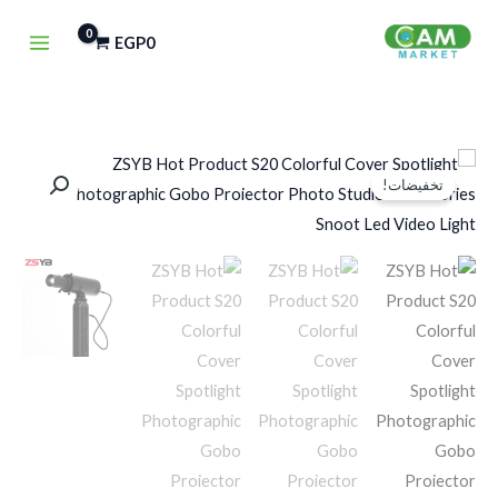
خطي
EGP
0
لى
لمحتوى
السعر
السعر
تخفيضات!
الأصلي
الحالي
هو:
هو:
EGP3,250.
EGP7,500.