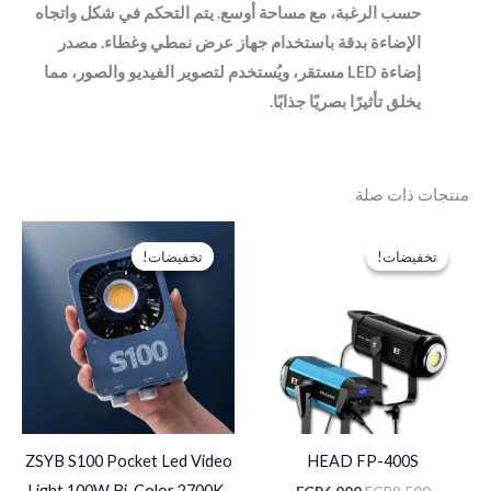
حسب الرغبة، مع مساحة أوسع. يتم التحكم في شكل واتجاه
الإضاءة بدقة باستخدام جهاز عرض نمطي وغطاء. مصدر
إضاءة LED مستقر، ويُستخدم لتصوير الفيديو والصور، مما
يخلق تأثيرًا بصريًا جذابًا.
منتجات ذات صلة
السعر
السعر
السعر
السعر
الأصلي
الحالي
الأصلي
الحالي
تخفيضات!
تخفيضات!
تخفيضات!
تخفيضات!
هو:
هو:
هو:
هو:
EGP3,750.
EGP5,000.
EGP6,000.
EGP8,500.
ZSYB S100 Pocket Led Video
HEAD FP-400S
Light 100W Bi-Color 2700K-