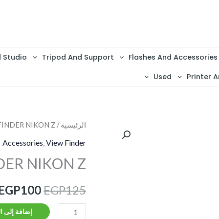
d Studio
Tripod And Support
Flashes And Accessories
Used
Printer A
كمية
الرئيسية
/
FINDER NIKON Z
السعر
VIEW
Accessories
,
View Finder
الأصلي
FINDER
DER NIKON Z
NIKON
هو:
Z
EGP
100
EGP
125
EGP125.
إضافة إلى ا