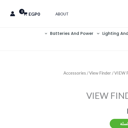
EGP
0
ABOUT
Batteries And Power
Lighting An
Accessories
/
View Finder
/ VIEW 
السعر
الحالي
VIEW FIN
هو:
EGP100.
لسلة