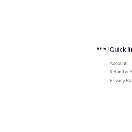
Quick l
About
Account
Refund and
Privacy Po