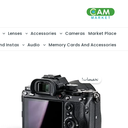
خطي
لى
لمحتوى
Lenses
Accessories
Cameras
Market Place
nd Instax
Audio
Memory Cards And Accessories
تخفيضات!