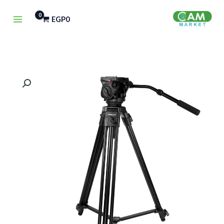
خطي
EGP
0
لى
لمحتوى