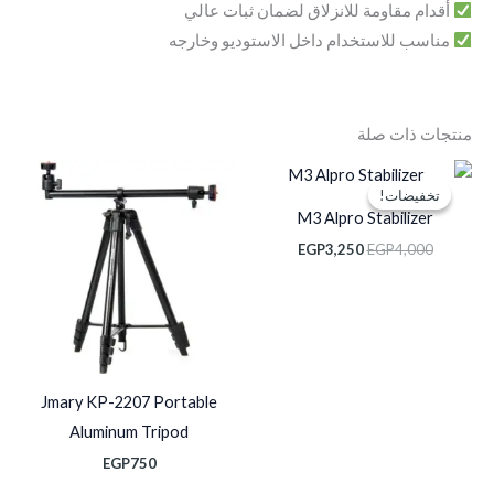
أقدام مقاومة للانزلاق لضمان ثبات عالي
مناسب للاستخدام داخل الاستوديو وخارجه
منتجات ذات صلة
السعر
السعر
الأصلي
الحالي
تخفيضات!
تخفيضات!
هو:
هو:
M3 Alpro Stabilizer
EGP3,250.
EGP4,000.
EGP
3,250
EGP
4,000
Jmary KP-2207 Portable
Aluminum Tripod
EGP
750