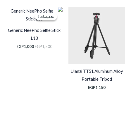
السعر
السعر
الأصلي
الحالي
تخفيضات!
تخفيضات!
هو:
هو:
EGP1,000.
EGP1,500.
Generic NeePho Selfie Stick
L13
EGP
1,000
EGP
1,500
Ulanzi TT51 Aluminum Alloy
Portable Tripod
EGP
1,150