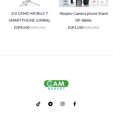
DJI OSMO MOBILE 7
Neepho Camera phone Stand
SMARTPHONE GIMBAL
NP-8860c
EGP
4,500
EGP
5,750
EGP
1,500
EGP
2,000