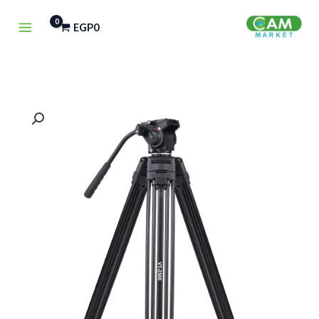
خطي
EGP
0
لى
لمحتوى