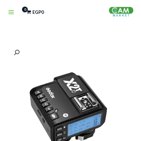
خطي
EGP
0
لى
لمحتوى