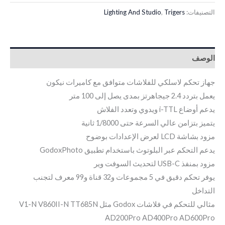
التصنيفات:
Trigers
,
Lighting And Studio
الوصف
جهاز تحكم لاسلكي للفلاشات متوافق مع كاميرات نيكون
يعمل بتردد 2.4 جيجاهرتز بمدى يصل إلى 100 متر
يدعم أوضاع i-TTL ويدوي وتعدد الفلاش
يتميز بتزامن عالي السرعة حتى 1/8000 ثانية
مزود بشاشة LCD لعرض الإعدادات بوضوح
يدعم التحكم عبر البلوتوث باستخدام تطبيق GodoxPhoto
مزود بمنفذ USB-C لتحديث السوفت وير
يوفر تحكم دقيق في 5 مجموعات و32 قناة و99 معرف لتجنب
التداخل
مثالي للتحكم في فلاشات Godox مثل V1-N V860II-N TT685N
AD200Pro AD400Pro AD600Pro