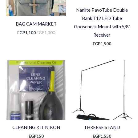
Nanlite PavoTube Double
Bank T12 LED Tube
BAG CAM MARKET
Gooseneck Mount with 5/8″
EGP
1,100
EGP
1,300
Receiver
EGP
1,500
CLEANING KIT NIKON
THREESE STAND
EGP
150
EGP
1,550