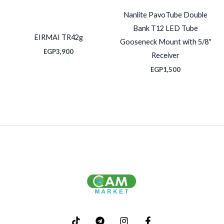
Nanlite PavoTube Double
Bank T12 LED Tube
EIRMAI TR42g
Gooseneck Mount with 5/8″
EGP
3,900
Receiver
EGP
1,500