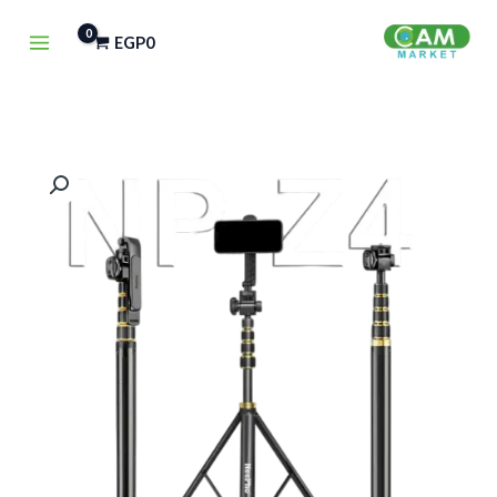
خطي
EGP
0
لى
لمحتوى
كمية
Stand
NP-
Z4