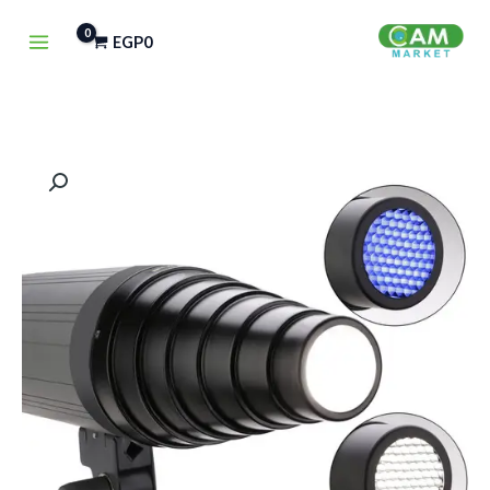
خطي
EGP
0
لى
لمحتوى