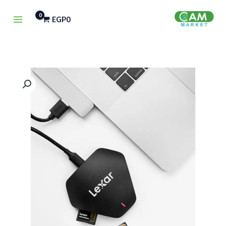
خطي
EGP
0
لى
لمحتوى
كمية
READER
Lexar
Professional