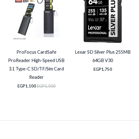
EGP1,100.
EGP1,500.
ProFocus CardSafe
Lexar SD Silver Plus 255MB
ProReader High-Speed USB
64GB V30
3.1 Type-C SD/TF/Sim Card
EGP
1,750
Reader
EGP
1,100
EGP
1,500