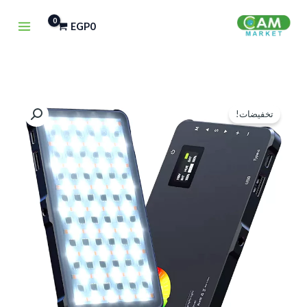
خطي
EGP
0
لى
لمحتوى
كمية
السعر
السعر
تخفيضات!
Mamen
الأصلي
الحالي
RGB
Color
هو:
هو:
Video
EGP1,350.
EGP1,650.
LED
Light
{10W}
LED-
C02