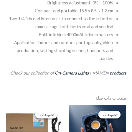
Brightness adjustment: 0% – 100%
Compact and portable, 15.5 x 8.5 x 1.2 cm.
Two 1/4 “thread interfaces to connect to the tripod or
camera cage, both horizontal and vertical.
Built-in lithium 4000mAh lithium battery.
Application: indoor and outdoor photography, video
production, setting shooting scenes, banquets and
parties.
Check our collection of
On-Camera Lights
| MAMEN
products
منتجات ذات صلة
السعر
السعر
السعر
السعر
الأصلي
الحالي
الأصلي
الحالي
تخفيضات!
تخفيضات!
تخفيضات!
تخفيضات!
هو:
هو:
هو:
هو:
GP9,750.
EGP12,750.
EGP3,750.
EGP5,000.