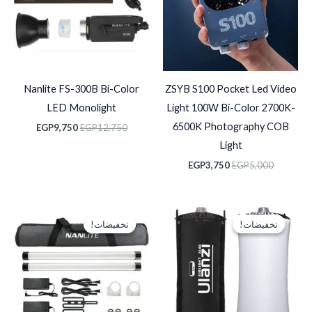
Nanlite FS-300B Bi-Color
ZSYB S100 Pocket Led Video
LED Monolight
Light 100W Bi-Color 2700K-
6500K Photography COB
EGP
9,750
EGP
12,750
Light
EGP
3,750
EGP
5,000
السعر
السعر
السعر
السعر
الأصلي
الحالي
الأصلي
الحالي
تخفيضات!
تخفيضات!
تخفيضات!
تخفيضات!
هو:
هو:
هو:
هو:
P12,250.
EGP16,000.
EGP5,500.
EGP6,500.