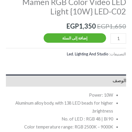
Mamen RGB Color Video LED
Light {10W} LED-C02
EGP
1,350
EGP
1,650
إضافة إلى السلة
التصنيفات:
Lighting And Studio
,
Led
الوصف
Power: 10W
Aluminum alloy body, with 138 LED beads for higher
brightness.
No. of LED : RGB 48 | Bi 90
Color temperature range: RGB 2500K – 9000K