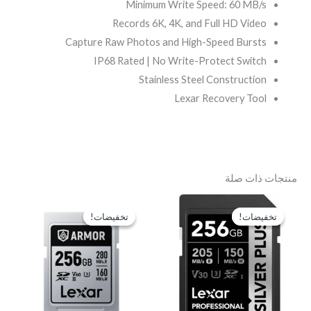
Minimum Write Speed: 60 MB/s
Records 6K, 4K, and Full HD Video
Capture Raw Photos and High-Speed Bursts
IP68 Rated | No Write-Protect Switch
Stainless Steel Construction
Lexar Recovery Tool
منتجات ذات صلة
السعر
السعر
السعر
السعر
الأصلي
الحالي
الأصلي
الحالي
تخفيضات!
تخفيضات!
تخفيضات!
تخفيضات!
هو:
هو:
هو:
هو:
EGP6,700.
EGP7,900.
EGP3,700.
EGP4,900.