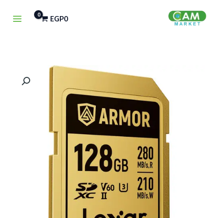
خطي
EGP
0
لى
لمحتوى
كمية
Lexar
128GB
ARMOR
GOLD
UHS-
II
SDXC
Memory
Card