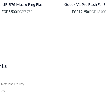
 MF-R76 Macro Ring Flash
Godox V1 Pro Flash For
EGP
7,500
EGP
7,750
EGP
12,250
EGP
13,00
inks
 Returns Policy
licy