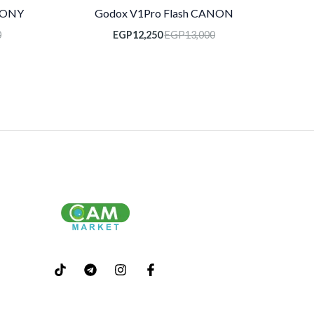
 SONY
Godox V1Pro Flash CANON
0
EGP
12,250
EGP
13,000