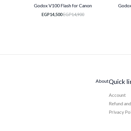
Godox V100 Flash for Canon
Godox
EGP
14,500
EGP
14,900
Quick l
About
Account
Refund and
Privacy Po