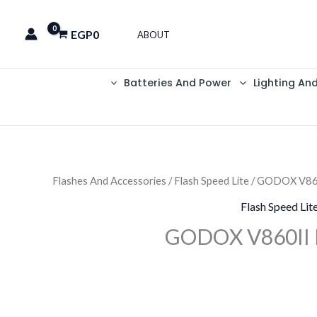
EGP
0
ABOUT
Batteries And Power
Lighting An
Flashes And Accessories
/
Flash Speed Lite
/ GODOX V86
Flash Speed Lit
GODOX V860II