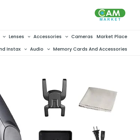
خطي
لى
لمحتوى
Lenses
Accessories
Cameras
Market Place
nd Instax
Audio
Memory Cards And Accessories