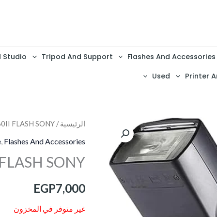
d Studio
Tripod And Support
Flashes And Accessories
Used
Printer A
الرئيسية
/
0II FLASH SONY
e
,
Flashes And Accessories
 FLASH SONY
EGP
7,000
غير متوفر في المخزون