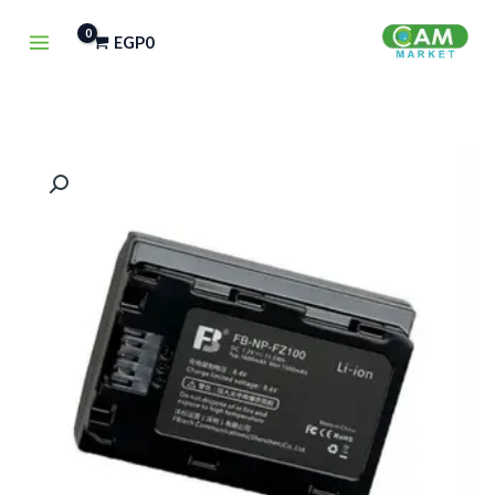
خطي
EGP
0
لى
لمحتوى
كمية
FB
NP-
FZ100
BATTERY