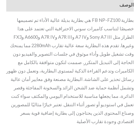
الوصف
بطارية FB NP-FZ100 هي بطارية بديلة عالية الأداء تم تصميمها
خصيصًا لتناسب كاميرات سوني الاحترافية التي تعتمد على هذا
الطراز مثل Sony A7 III وA7 IV وA7R III وA7R IV وA6600 وFX3
وغيرها. تقدم هذه البطارية سعة عالية تقارب 2280mAh مما يمنحك
وقت تشغيل طويل وأداء موثوق في جلسات التصوير والفيديو دون
الحاجة إلى التبديل المتكرر. صممت لتكون متوافقة بالكامل مع
الكاميرات وتدعم القراءة الذكية لمستوى البطارية، وتعمل دون ظهور
رسائل تحذير على الشاشة. البطارية مصنعة وفق معايير أمان عالية
وتشمل أنظمة حماية ضد الشحن الزائد والسخونة المفاجئة وقصر
الدائرة، مما يجعلها مناسبة للاستخدام اليومي والمكثف سواء كنت
تعمل في استوديو أو تصور أثناء التنقل. تعتبر خيارًا مثاليًا للمصورين
وصناع المحتوى الذين يحتاجون إلى بطارية إضافية قوية بسعر
اقتصادي وجودة تقارب الأصلية