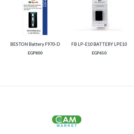
BESTON Battery F970-D
FB LP-E10 BATTERY LPE10
EGP
800
EGP
650