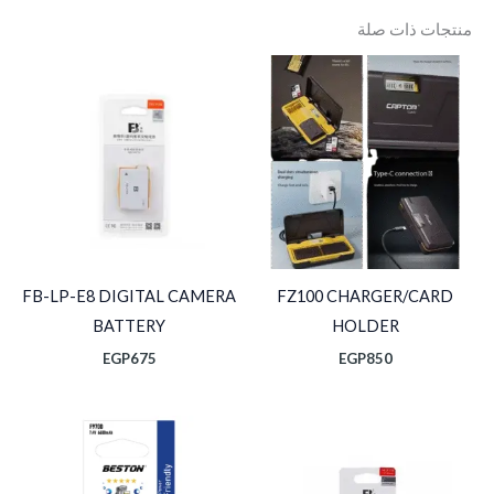
منتجات ذات صلة
FB-LP-E8 DIGITAL CAMERA
FZ100 CHARGER/CARD
BATTERY
HOLDER
EGP
675
EGP
850