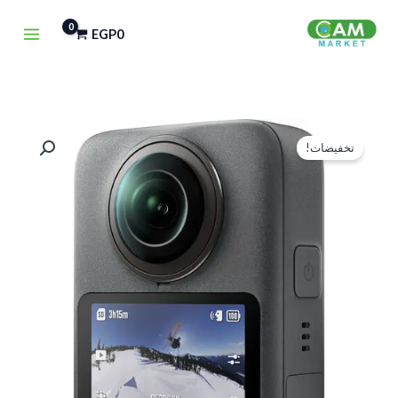
خطي
EGP
0
لى
لمحتوى
السعر
السعر
تخفيضات!
الأصلي
الحالي
هو:
هو:
EGP23,750.
EGP33,000.