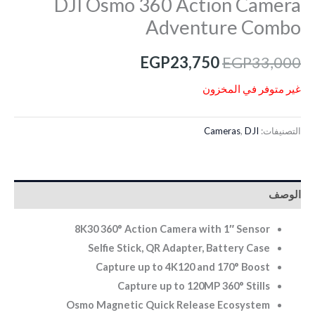
DJI Osmo 360 Action Camera
Adventure Combo
EGP
23,750
EGP
33,000
غير متوفر في المخزون
التصنيفات:
DJI
,
Cameras
الوصف
8K30 360° Action Camera with 1″ Sensor
Selfie Stick, QR Adapter, Battery Case
Capture up to 4K120 and 170° Boost
Capture up to 120MP 360° Stills
Osmo Magnetic Quick Release Ecosystem