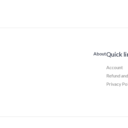
Quick l
About
Account
Refund and
Privacy Po