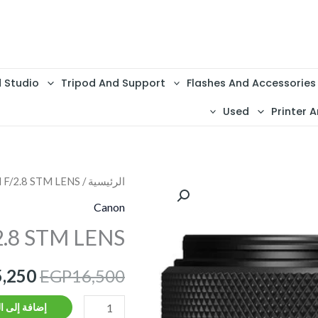
d Studio
Tripod And Support
Flashes And Accessories
Used
Printer A
كمية
الرئيسية
/
F/2.8 STM LENS
السعر
CANON
Canon
الأصل
RF
.8 STM LENS
16MM
هو:
F/2.8
5,250
EGP
16,500
,500.
STM
LENS
إضافة إلى ا