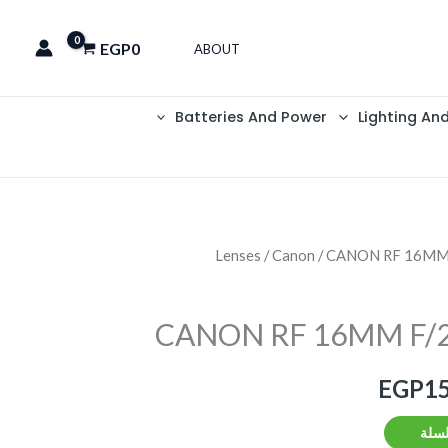
EGP
0
ABOUT
Batteries And Power
Lighting An
Lenses
/
Canon
/ CANON RF 16MM 
السعر
ي
الحالي
CANON RF 16MM F/2
هو:
EGP
1
EGP15,250.
EGP16
لسلة