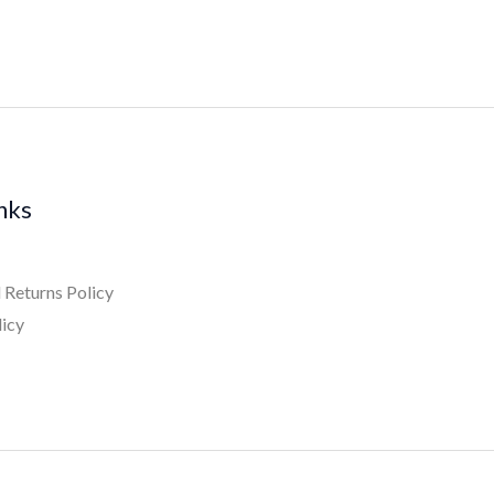
inks
 Returns Policy
licy