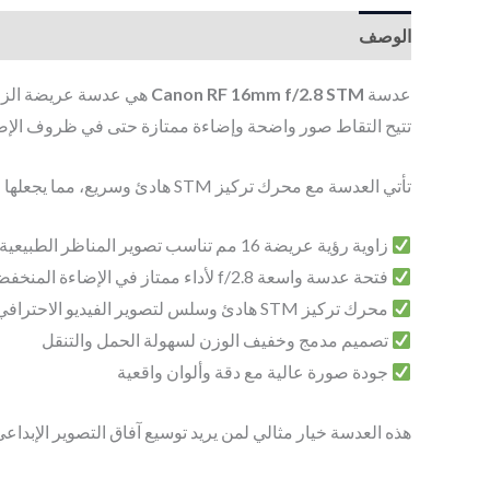
الوصف
عدسة
Canon RF 16mm f/2.8 STM
تتيح التقاط صور واضحة وإضاءة ممتازة حتى في ظروف الإض
تأتي العدسة مع محرك تركيز STM هادئ وسريع، مما يجعلها مناسبة لتصوير الفيديو والبث المباشر بدون ضوضاء، مع جودة صورة عالية وحدّة ممتازة عبر كامل الإطار.
زاوية رؤية عريضة 16 مم تناسب تصوير المناظر الطبيعية، المعمار، والفيديو
فتحة عدسة واسعة f/2.8 لأداء ممتاز في الإضاءة المنخفضة
محرك تركيز STM هادئ وسلس لتصوير الفيديو الاحترافي
تصميم مدمج وخفيف الوزن لسهولة الحمل والتنقل
جودة صورة عالية مع دقة وألوان واقعية
هذه العدسة خيار مثالي لمن يريد توسيع آفاق التصوير الإبداعي بجودة Canon