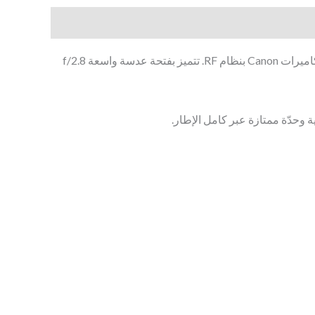
هي عدسة عريضة الزاوية مثالية لمحبي التصوير الفوتوغرافي والفيديو، خصوصًا لمن يستخدم كاميرات Canon بنظام RF. تتميز بفتحة عدسة واسعة f/2.8