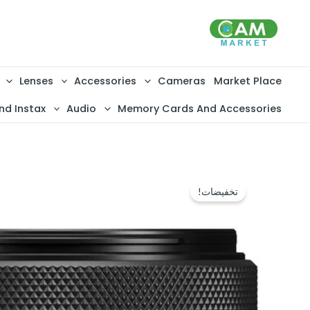
خطي
لى
لمحتوى
Lenses
Accessories
Cameras
Market Place
nd Instax
Audio
Memory Cards And Accessories
تخفيضات!