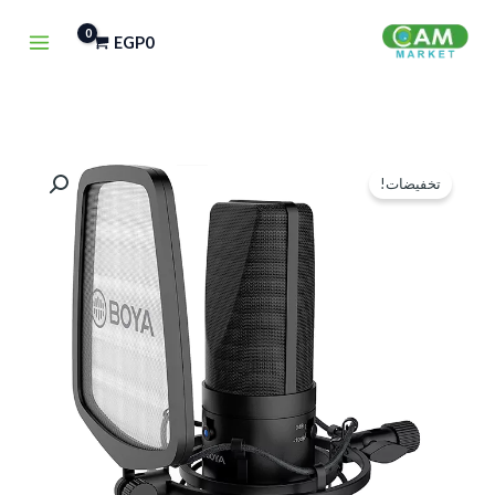
خطي
EGP
0
لى
لمحتوى
السعر
السعر
تخفيضات!
الأصلي
الحالي
هو:
هو:
EGP4,250.
EGP5,000.