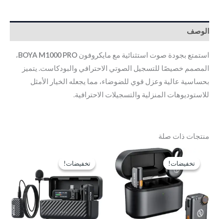
الوصف
استمتع بجودة صوت استثنائية مع مايكروفون
BOYA M1000 PRO
،
المصمم خصيصًا للتسجيل الصوتي الاحترافي والبودكاست. يتميز
بحساسية عالية وعزل قوي للضوضاء، مما يجعله الخيار الأمثل
للاستوديوهات المنزلية والتسجيلات الاحترافية.
منتجات ذات صلة
السعر
السعر
السعر
السعر
الأصلي
الحالي
الأصلي
الحالي
تخفيضات!
تخفيضات!
تخفيضات!
تخفيضات!
هو:
هو:
هو:
هو:
GP8,750.
EGP11,000.
EGP5,900.
EGP6,500.