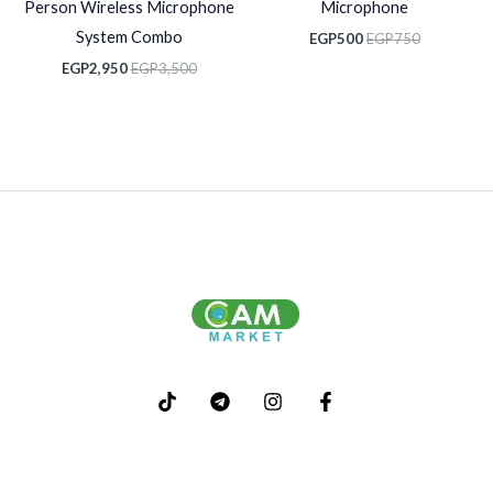
Person Wireless Microphone
Microphone
System Combo
EGP
500
EGP
750
EGP
2,950
EGP
3,500