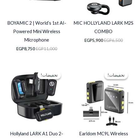
BOYAMIC 2 | World’s 1st AI-
MIC HOLLYLAND LARK M2S
Powered Mini Wireless
COMBO
Microphone
EGP
5,900
EGP
6,500
EGP
8,750
EGP
11,000
السعر
السعر
السعر
السعر
الأصلي
الحالي
الأصلي
الحالي
تخفيضات!
تخفيضات!
تخفيضات!
تخفيضات!
هو:
هو:
هو:
هو:
EGP2,950.
EGP3,500.
EGP500.
EGP750.
Hollyland LARK A1 Duo 2-
Earldom MC9L Wireless