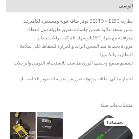
الوصف
بطارية BESTON E15C توفر طاقة قوية ومستقرة لكاميرتك
تتميز بسعة عالية تضمن جلسات تصوير طويلة دون انقطاع
متوافقة مع طراز E15C وسهلة التركيب والاستخدام
مزودة بحماية ضد الشحن الزائد والحرارة للحفاظ على سلامة
البطارية والكاميرا
تصميم مدمج وخفيف الوزن مناسب للاستخدام اليومي والرحلات
اختيار مثالي لطاقة موثوقة تعزز من تجربة التصوير الخاصة بك
منتجات ذات صلة
السعر
السعر
الأصلي
الحالي
تخفيضات!
تخفيضات!
هو:
هو:
EGP4,000.
EGP4,250.