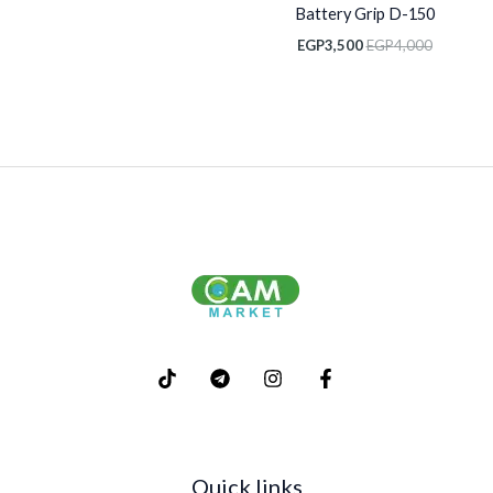
Battery Grip D-150
EGP
3,500
EGP
4,000
Quick links