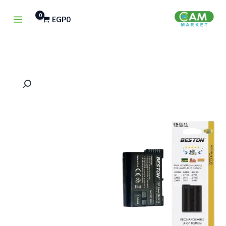
خطي
EGP
0
لى
لمحتوى