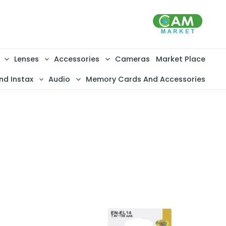
خطي
لى
لمحتوى
Lenses
Accessories
Cameras
Market Place
nd Instax
Audio
Memory Cards And Accessories