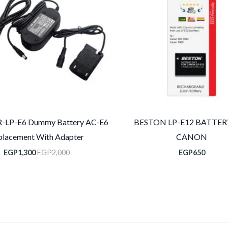
R-LP-E6 Dummy Battery AC-E6
BESTON LP-E12 BATTER
placement With Adapter
CANON
EGP
1,300
EGP
2,000
EGP
650