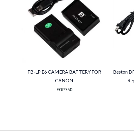
FB-LP E6 CAMERA BATTERY FOR
Beston D
CANON
Re
EGP
750