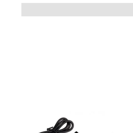
سعر
حالي
:
EGP1,30