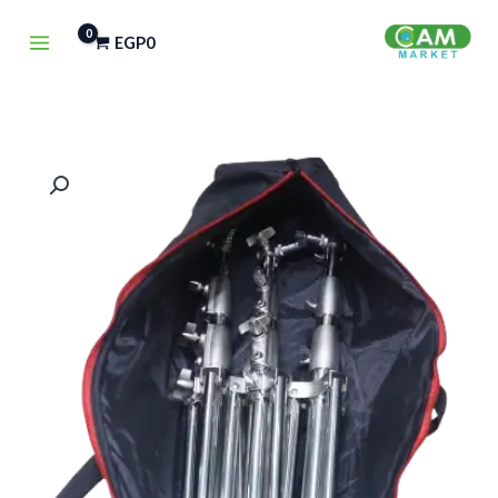
خطي
EGP
0
لى
لمحتوى
كمية
BAG
STAND