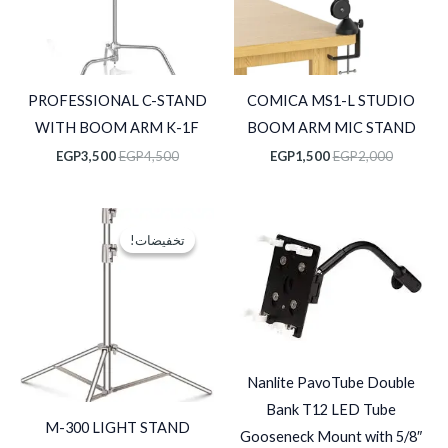
PROFESSIONAL C-STAND
COMICA MS1-L STUDIO
WITH BOOM ARM K-1F
BOOM ARM MIC STAND
EGP
3,500
EGP
4,500
EGP
1,500
EGP
2,000
السعر
السعر
الأصلي
الحالي
تخفيضات!
تخفيضات!
هو:
هو:
EGP1,090.
EGP2,000.
Nanlite PavoTube Double
Bank T12 LED Tube
M-300 LIGHT STAND
Gooseneck Mount with 5/8″