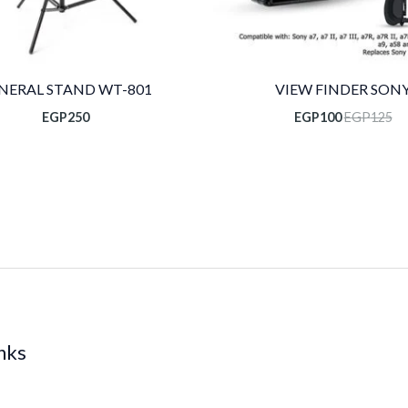
NERAL STAND WT-801
VIEW FINDER SON
EGP
250
EGP
100
EGP
125
inks