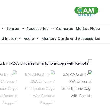
خطي
لى
لمحتوى
Lenses
Accessories
Cameras
Market Place
nd Instax
Audio
Memory Cards And Accessories