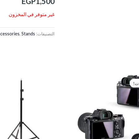
EGP
1,500
غير متوفر في المخزون
التصنيفات:
Stands
,
cessories
السعر
السعر
الأصلي
الحالي
ت!
ت!
هو:
هو:
EGP100.
EGP125.