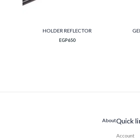
HOLDER REFLECTOR
GE
EGP
650
Quick l
About
Account