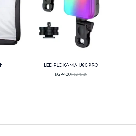
sh
LED PLOKAMA U80 PRO
EGP
400
EGP
500