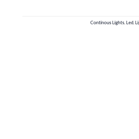
Continous Lights
,
Led
,
L