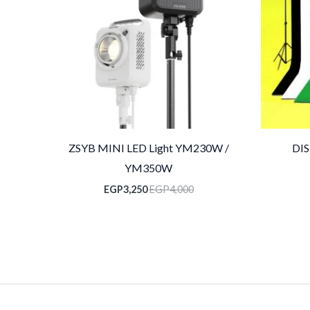
ZSYB MINI LED Light YM230W /
DI
YM350W
EGP
3,250
EGP
4,000