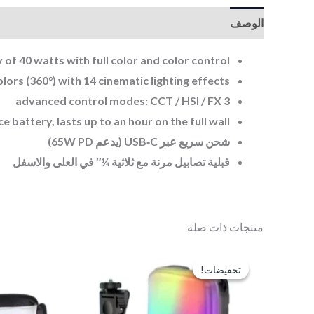
الوصف
 of 40 watts with full color and color control
olors (360°) with 14 cinematic lighting effects
3 advanced control modes: CCT / HSI / FX
 battery, lasts up to an hour on the full wall
شحن سريع عبر USB‑C (يدعم 65W PD)
قبلية تصابيل مرنة مع ثلاثية ¼″ في العلى والاسفل
منتجات ذات صلة
السعر
السعر
الأصلي
الحالي
تخفيضات!
تخفيضات!
هو:
هو:
EGP400.
EGP500.