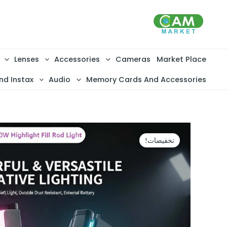
خطي
لى
لمحتوى
Lenses
Accessories
Cameras
Market Place
nd Instax
Audio
Memory Cards And Accessories
تخفيضات!