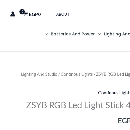
EGP
0
ABOUT
Batteries And Power
Lighting An
Lighting And Studio
/
Continous Lights
/ ZSYB RGB Led Lig
السعر
الحالي
Continous Light
هو:
ZSYB RGB Led Light Stick
EGP3,500.
EGP
EG