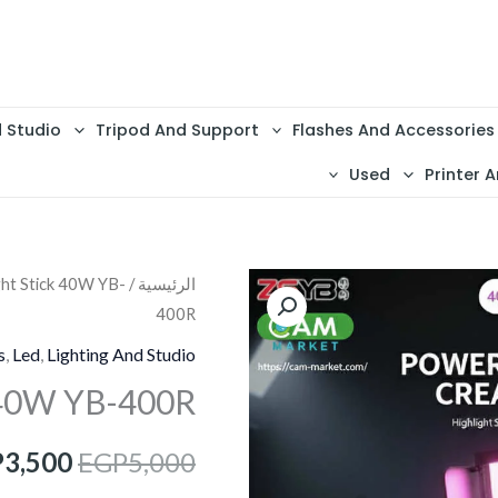
d Studio
Tripod And Support
Flashes And Accessories
Used
Printer A
الرئيسية
/
ht Stick 40W YB-
السعر
400R
الأصلي
s
,
Led
,
Lighting And Studio
هو:
 40W YB-400R
5,000.
P
3,500
EGP
5,000