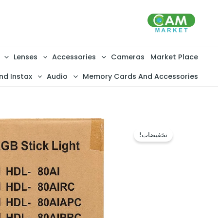
خطي
لى
لمحتوى
Lenses
Accessories
Cameras
Market Place
nd Instax
Audio
Memory Cards And Accessories
تخفيضات!