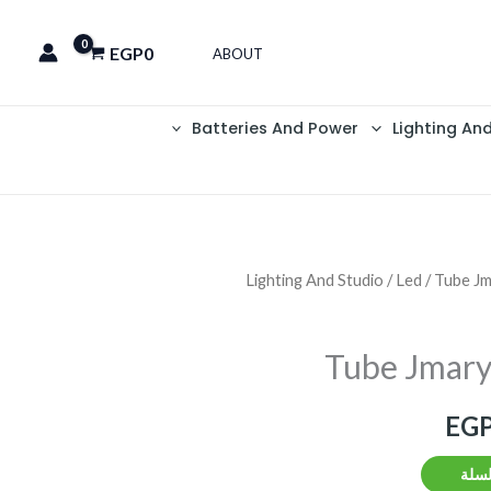
EGP
0
ABOUT
Batteries And Power
Lighting An
Lighting And Studio
/
Led
/ Tube J
السعر
الحالي
Tube Jmar
هو:
EG
EGP4,250.
EGP
لسلة