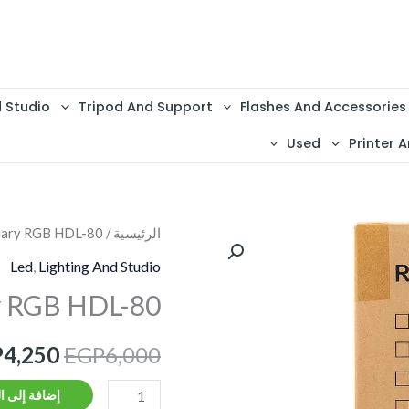
d Studio
Tripod And Support
Flashes And Accessories
Used
Printer A
كمية
الرئيسية
/
mary RGB HDL-80
السعر
Tube
Led
,
Lighting And Studio
الأصلي
Jmary
y RGB HDL-80
RGB
هو:
HDL-
P
4,250
EGP
6,000
6,000.
80
إضافة إلى ا