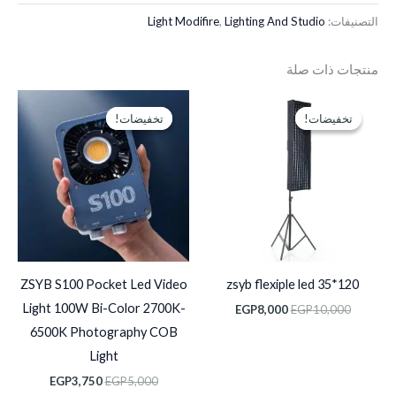
التصنيفات:
Lighting And Studio
,
Light Modifire
منتجات ذات صلة
السعر
السعر
السعر
السعر
الأصلي
الحالي
الأصلي
الحالي
تخفيضات!
تخفيضات!
تخفيضات!
تخفيضات!
هو:
هو:
هو:
هو:
EGP3,750.
EGP5,000.
EGP8,000.
EGP10,000.
ZSYB S100 Pocket Led Video
zsyb flexiple led 35*120
Light 100W Bi-Color 2700K-
EGP
8,000
EGP
10,000
6500K Photography COB
Light
EGP
3,750
EGP
5,000