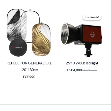
السعر
السعر
الأصلي
الحالي
تخفيضات!
تخفيضات!
هو:
هو:
EGP4,000.
EGP5,500.
REFLECTOR GENERAL 5X1
ZSYB W80b led light
120*180cm
EGP
4,000
EGP
5,500
EGP
950