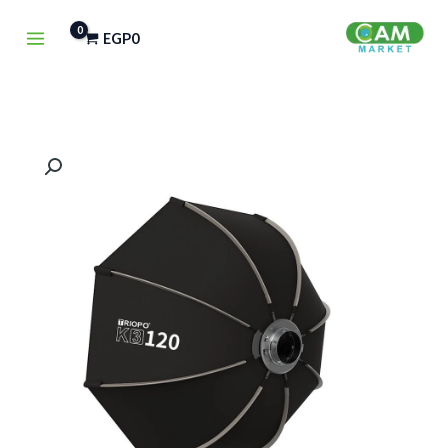
خطي
EGP
0
لى
لمحتوى