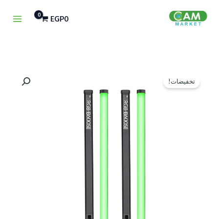
خطي
EGP
0
لى
لمحتوى
كمية
السعر
السعر
تخفيضات!
PHOTOOLEX
الأصلي
الحالي
B600
RGB
هو:
هو:
LED
EGP3,250.
EGP4,000.
Tube
Light