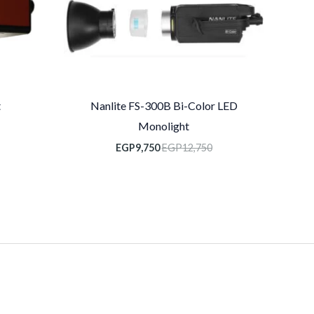
t
Nanlite FS-300B Bi-Color LED
Monolight
EGP
9,750
EGP
12,750