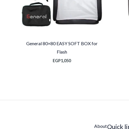
General 80×80 EASY SOFT BOX for
Flash
EGP
1,050
Quick l
About