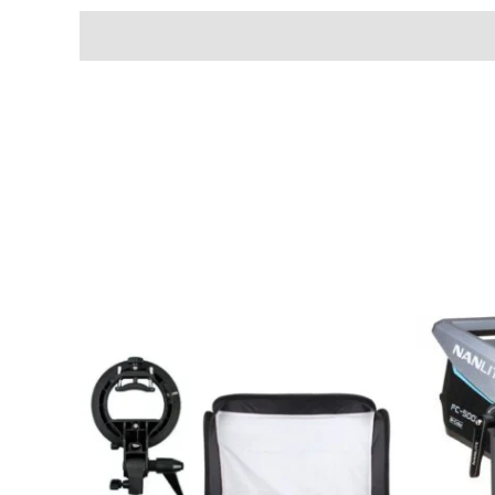
السعر
الحالي
هو:
EGP19,750.