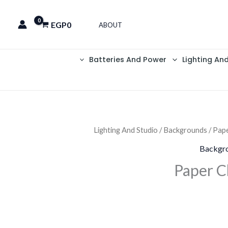
EGP
0
ABOUT
Batteries And Power
Lighting An
Lighting And Studio
/
Backgrounds
/ Pap
Backgr
Paper 