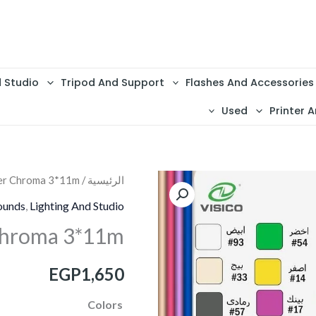
d Studio
Tripod And Support
Flashes And Accessories
Used
Printer A
كمية
الرئيسية
/
er Chroma 3*11m
Paper
ounds
,
Lighting And Studio
Chroma
Chroma 3*11m
3*11m
EGP
1,650
Colors