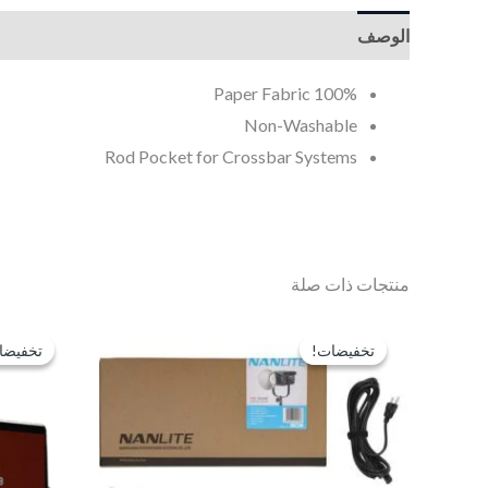
الوصف
معلومات إضافية
100% Paper Fabric
Non-Washable
Rod Pocket for Crossbar Systems
منتجات ذات صلة
السعر
السعر
الأصلي
الحالي
تخفيضات!
تخفيضات!
تخفيضا
تخفيضا
هو:
هو:
EGP9,750.
EGP12,750.