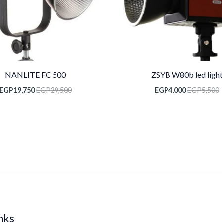
NANLITE FC 500
ZSYB W80b led ligh
EGP
19,750
EGP
29,500
EGP
4,000
EGP
5,500
inks