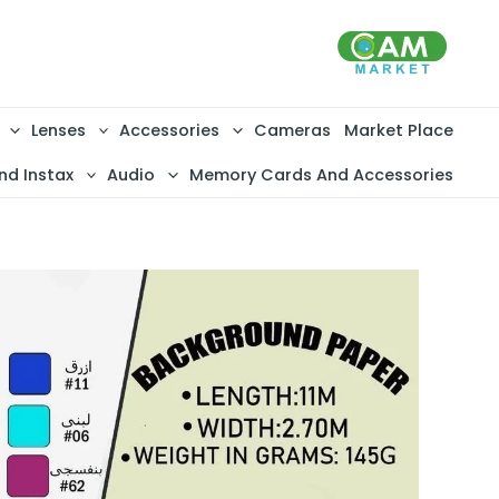
خطي
لى
لمحتوى
Lenses
Accessories
Cameras
Market Place
nd Instax
Audio
Memory Cards And Accessories