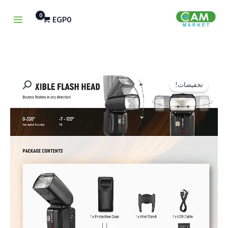
خطي
EGP
0
لى
لمحتوى
كمية
السعر
السعر
تخفيضات!
NEEWER
الأصلي
الحالي
Z880
Speedlite
هو:
هو:
Flash
EGP6,450.
EGP8,000.
2.4G
TTL