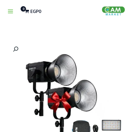
خطي
EGP
0
لى
لمحتوى
كمية
Nanlite
FS-
200Bi
(Buy
1
Get
1
FREE)
+
LED
Nanlite