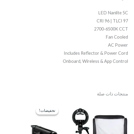
LED Nanlite 5C
CRI 96 | TLCI 97
2700-6500K CCT
Fan Cooled
AC Power
Includes Reflector & Power Cord
Onboard, Wireless & App Control
منتجات ذات صلة
السعر
السعر
الأصلي
الحالي
تخفيضات!
تخفيضات!
هو:
هو:
EGP4,900.
EGP7,500.