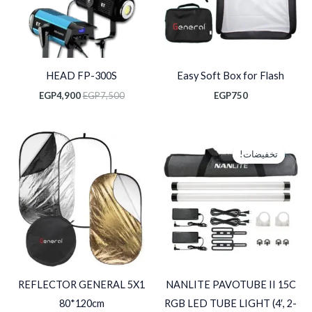
HEAD FP-300S
Easy Soft Box for Flash
EGP
4,900
EGP
7,500
EGP
750
السعر
السعر
الأصلي
الحالي
تخفيضات!
تخفيضات!
هو:
هو:
EGP12,250.
EGP16,000.
REFLECTOR GENERAL 5X1
NANLITE PAVOTUBE II 15C
80*120cm
RGB LED TUBE LIGHT (4′, 2-