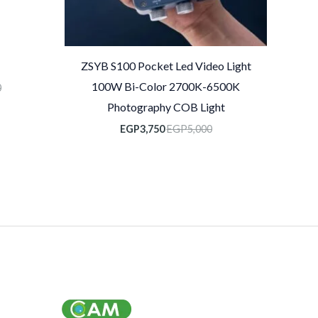
ZSYB S100 Pocket Led Video Light
100W Bi-Color 2700K-6500K
0
Photography COB Light
EGP
3,750
EGP
5,000