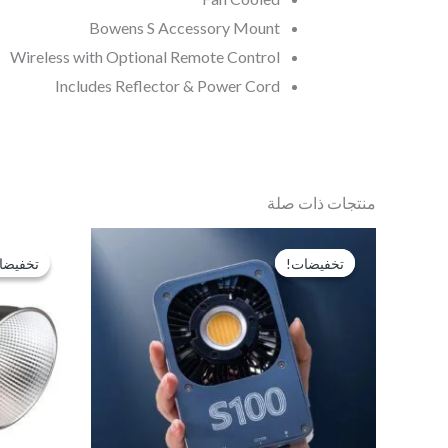
Bowens S Accessory Mount
Wireless with Optional Remote Control
Includes Reflector & Power Cord
منتجات ذات صلة
السعر
السعر
الأصلي
الحالي
تخفيضات!
تخفيضات!
تخفيضا
تخفيضا
هو:
هو:
EGP3,750.
EGP5,000.