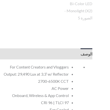
الوصف
For Content Creators and Vloggers
Output: 29,490 Lux at 3.3′ w/ Reflector
2700-6500K CCT
AC Power
Onboard, Wireless & App Control
CRI 96 | TLCI 97
Fan Cooled