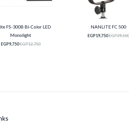
ite FS-300B Bi-Color LED
NANLITE FC 500
Monolight
EGP
19,750
EGP
29,50
EGP
9,750
EGP
12,750
inks