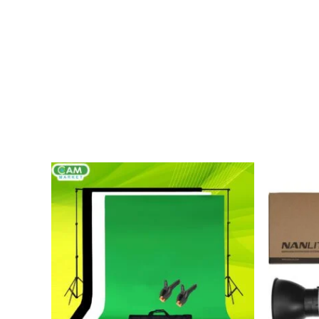
لسعر
لحالي
و:
EGP9,750